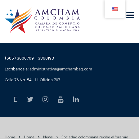
(605) 3606709 - 3860193
Escríbenos a:
administrativa@amchambaq.com
Calle 76 No. 54 - 11 Oficina 707
Home
Home
News
Sociedad colombiana recibe el ‘premio