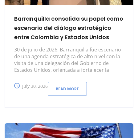
Barranquilla consolida su papel como
escenario del diálogo estratégico
entre Colombia y Estados Unidos
30 de julio de 2026. Barranquilla fue escenario
de una agenda estratégica de alto nivel con la
visita de una delegación del Gobierno de
Estados Unidos, orientada a fortalecer la
cooperación bilateral e identificar
oportunidades de inversión, comercio y
July 30, 2026
READ MORE
desarrollo para el Atlántico y la región Caribe.
La misión, coordinada por la Embajada de
Estados