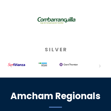
S I L V E R
Amcham Regionals