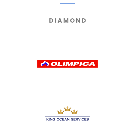
D I A M O N D