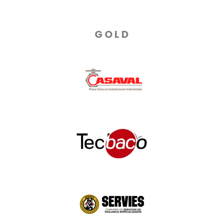
G O L D