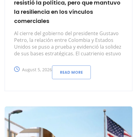
resistió la política, pero que mantuvo
la resiliencia en los vínculos
comerciales
Al cierre del gobierno del presidente Gustavo
Petro, la relación entre Colombia y Estados
Unidos se puso a prueba y evidenció la solidez
de sus bases estratégicas. El cuatrienio estuvo
marcado por un deterioro de la confianza
política entre los dos gobiernos y por
August 5, 2026
READ MORE
diferencias en asuntos sensibles como la
política antidrogas, la seguridad, la