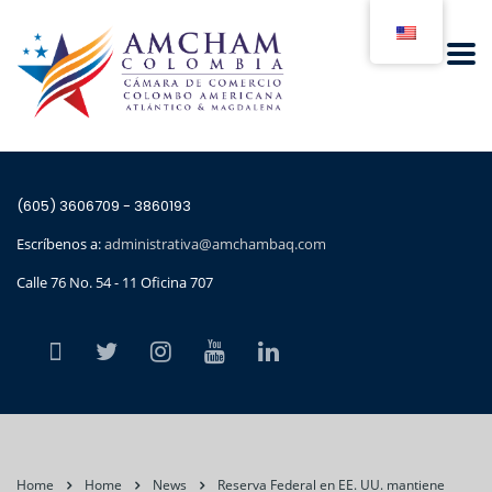
(605) 3606709 - 3860193
Escríbenos a:
administrativa@amchambaq.com
Calle 76 No. 54 - 11 Oficina 707
Home
Home
News
Reserva Federal en EE. UU. mantiene