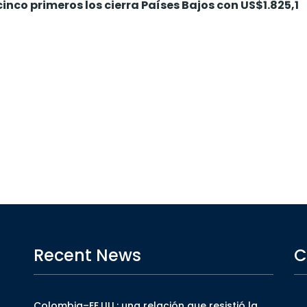
 cinco primeros los cierra Países Bajos con US$1.825,1
Recent News
C
Colombia–EE.UU.: una relación que resistió la