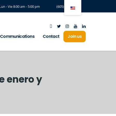
Lun - Vie 8:00 am - 5:00 pm
(605) 3294197
Communications
Contact
Join us
e enero y