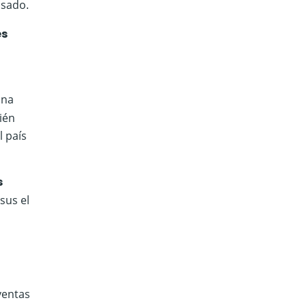
asado.
es
una
ién
 país
s
sus el
ventas