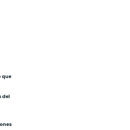
o que
 del
lones