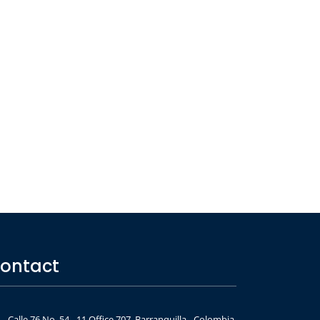
ontact
Calle 76 No. 54 - 11 Office 707, Barranquilla - Colombia