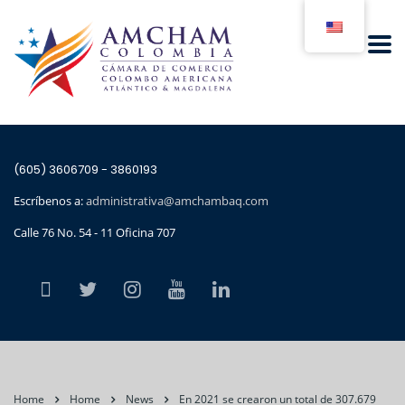
(605) 3606709 - 3860193
Escríbenos a:
administrativa@amchambaq.com
Calle 76 No. 54 - 11 Oficina 707
Home
Home
News
En 2021 se crearon un total de 307.679