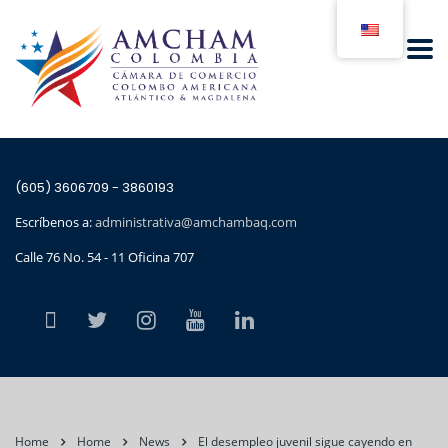
(605) 3606709 - 3860193
Escríbenos a:
administrativa@amchambaq.com
Calle 76 No. 54 - 11 Oficina 707
Home
Home
News
El desempleo juvenil sigue cayendo en