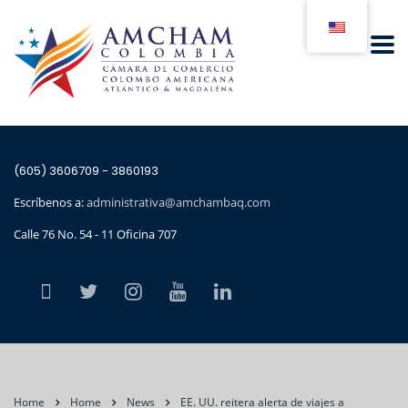
(605) 3606709 - 3860193
Escríbenos a:
administrativa@amchambaq.com
Calle 76 No. 54 - 11 Oficina 707
Home
Home
News
EE. UU. reitera alerta de viajes a