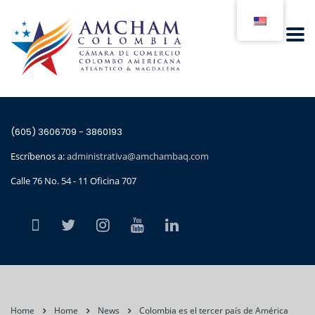
(605) 3606709 - 3860193
Escríbenos a:
administrativa@amchambaq.com
Calle 76 No. 54 - 11 Oficina 707
Home
Home
News
Colombia es el tercer país de América