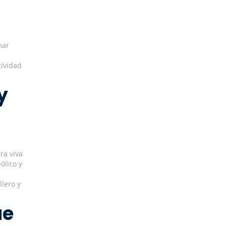
mar
.
tividad
y
ra viva
ólico y
llero y
ue