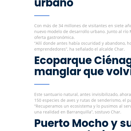
urbano
Con más de 34 millones de visitantes en siete año
nuevo modelo de desarrollo urbano. Junto al río 
oferta gastronómica.
“Allí donde antes había oscuridad y abandono, h
emprendedores”, ha señalado el alcalde Char.
Ecoparque Ciénag
manglar que volvi
Este santuario natural, antes invisibilizado, aho
150 especies de aves y rutas de senderismo, el 
“Recuperamos un ecosistema y lo pusimos al servic
una realidad en Barranquilla”, sostuvo Char.
Puerto Mocho y su 