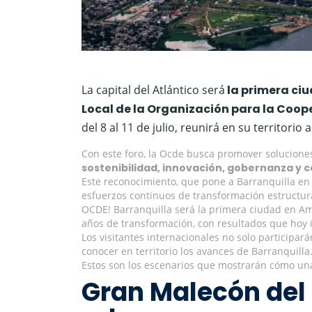
La capital del Atlántico será
la primera ciu
Local de la Organización para la Coop
del 8 al 11 de julio, reunirá en su territori
Con este foro, la Ocde busca promover soluciones 
sostenibilidad, innovación, gobernanza y c
Este reconocimiento, que pone a Barranquilla en 
esfuerzos continuos de transformación estructural
OCDE! Barranquilla será la primera ciudad en Am
años de transformación, con resultados que hoy i
Los visitantes internacionales no solo participar
conocer en territorio los avances de Barranquilla
Estos son los escenarios que mostrarán cómo una 
Gran Malecón del 