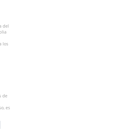
a del
plia
a los
s de
so, es
l