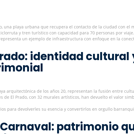
o, una playa urbana que recupera el contacto de la ciudad con el 
ciclorruta y tren turístico con capacidad para 70 personas por viaje
, y representa un ejemplo de infraestructura con enfoque en la conec
Prado: identidad cultural 
rimonial
joya arquitectónica de los años 20, representan la fusión entre cultu
s de El Prado, con 32 murales artísticos, han devuelto el valor simb
os para devolverles su esencia y convertirlos en orgullo barranqui
 Carnaval: patrimonio q