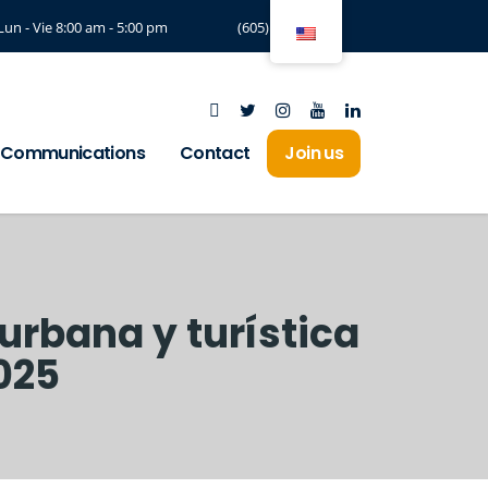
Lun - Vie 8:00 am - 5:00 pm
(605) 3294197
Communications
Contact
Join us
urbana y turística
2025