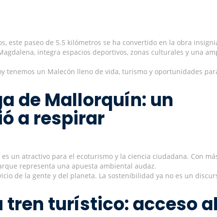
s, este paseo de 5.5 kilómetros se ha convertido en la obra insigni
Magdalena, integra espacios deportivos, zonas culturales y una am
oy tenemos un Malecón lleno de vida, turismo y oportunidades par
a de Mallorquín: un
ó a respirar
ra es un atractivo para el ecoturismo y la ciencia ciudadana. Con má
parque representa una apuesta ambiental audaz.
io de la gente y del planeta. La sostenibilidad ya no es un discur
tren turístico: acceso a