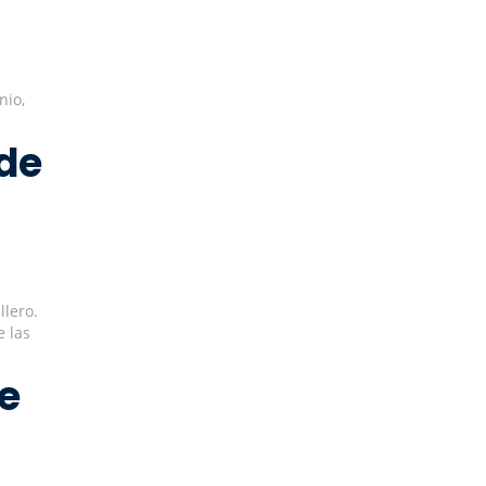
nio,
sde
llero.
e las
le