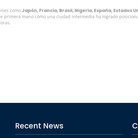
aíses como
Japón, Francia, Brasil, Nigeria, España, Estados U
 de primera mano cómo una ciudad intermedia ha logrado posicion
doras.
Recent News
C