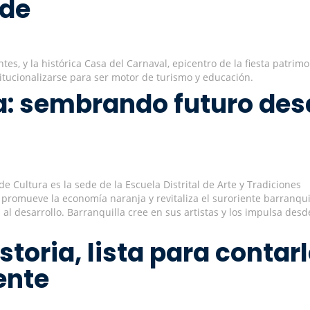
nde
es, y la histórica Casa del Carnaval, epicentro de la fiesta patrimo
itucionalizarse para ser motor de turismo y educación.
ra: sembrando futuro de
 Cultura es la sede de la Escuela Distrital de Arte y Tradiciones
 promueve la economía naranja y revitaliza el suroriente barranqui
l desarrollo. Barranquilla cree en sus artistas y los impulsa desd
toria, lista para contar
ente