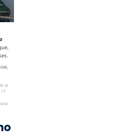
o
que,
ses.
ial,
de la
 17
para
no