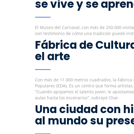
se vive y se apre
El Museo del Carnaval, con más de 250.000 visitant
son testimonio de cómo una tradición puede inst
Fábrica de Cultu
el arte
Con más de 11.000 metros cuadrados, la Fábrica de
Populares (EDA). Es un centro que forma artistas,
“Cuando apoyamos el talento joven, le apostamos a
aulas hasta los escenarios”, subrayó Char.
Una ciudad con his
al mundo su pres