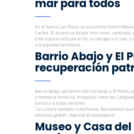
mar para todos
En el barrio Las Flores se encuentra Puerto Moch
Caribe. El acceso se da por tres rutas: caminata, 
Este espacio articula el río, la ciénaga y el mar
y la equidad territorial.
Barrio Abajo y El 
recuperación pat
Barrio Abajo, epicentro del Carnaval, y El Prado, 
y memoria histórica. Proyectos como los Callejone
turístico a estos sectores.
“La cultura también transforma. Rescatamos barri
atractivo global”, expresó el mandatario.
Museo y Casa del