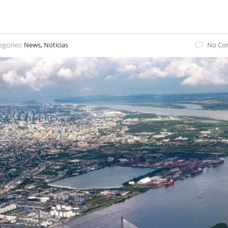
egories:
News, Noticias
No Co