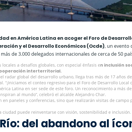
dad en América Latina en acoger el Foro de Desarroll
eración y el Desarrollo Económicos (Ocde)
, un evento 
o a más de 3.000 delegados internacionales de cerca de 50 paí
locales a desafíos globales, con especial énfasis e
n inclusión soc
ooperación interterritorial.
el radar global del desarrollo urbano, llega tras más de 17 años de
. “¡Iniciamos el conteo regresivo para el Foro de Desarrollo Local 
érica Latina en ser sede de este foro. Un reconocimiento a más de
nspiran al mundo”, celebró el alcalde Alejandro Char.
án en paneles y conferencias, sino que realizarán visitas de campo 
.
ciudad puede reinventarse con visión, sostenibilidad e inclusión.
Río: del abandono al íco