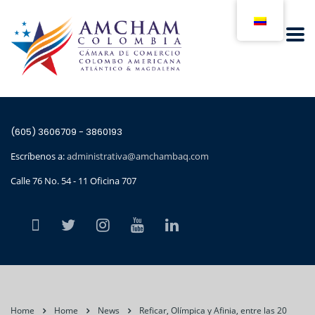
(605) 3606709 - 3860193
Escríbenos a:
administrativa@amchambaq.com
Calle 76 No. 54 - 11 Oficina 707
Home
Home
News
Reficar, Olímpica y Afinia, entre las 20