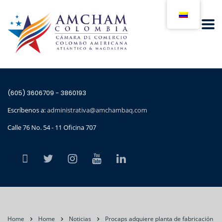
(605) 3606709 - 3860193
Escríbenos a:
administrativa@amchambaq.com
Calle 76 No. 54 - 11 Oficina 707
Home
Home
Noticias
Procaps adquiere planta de fabricación