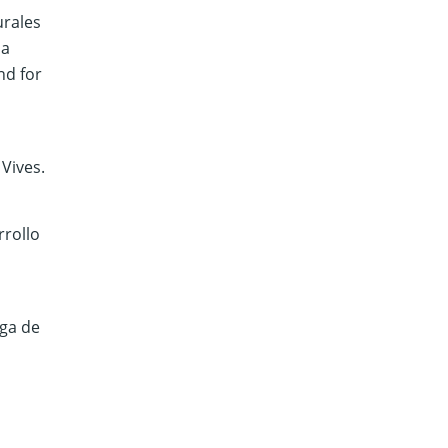
urales
la
nd for
Vives.
rrollo
aga de