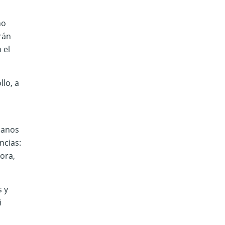
no
rán
 el
lo, a
rbanos
ncias:
yora,
s y
i