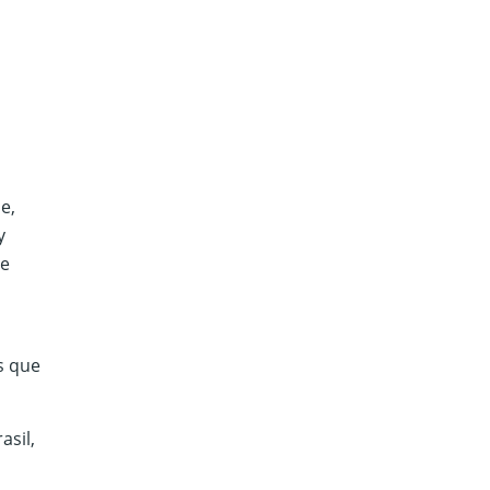
e,
y
de
s que
asil,