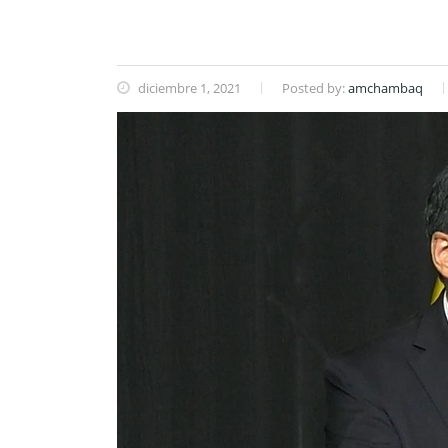
diciembre 1, 2021
Posted by:
amchambaq