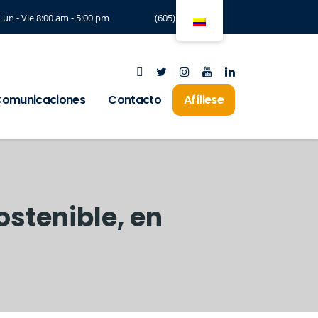
Lun - Vie 8:00 am - 5:00 pm
(605) 3294197
omunicaciones
Contacto
Afíliese
ostenible, en