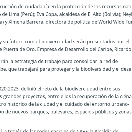
strucción de ciudadanía en la protección de los recursos nat
de Lima (Perú); Eva Copa, alcaldesa de El Alto (Bolivia); Ney
) y Ximena Barrera, directora de política de World Wide Fu
0 y su futuro como biodiverciudad serán presentados por el
e Puerta de Oro, Empresa de Desarrollo del Caribe, Ricardo 
rán la estrategia de trabajo para consolidar la red de
be, que trabajará para proteger y la biodiversidad y el desa
20-2023, definió el reto de la biodiverciudad entre sus
s grandes proyectos, entre ellos la recuperación de la cién
tro histórico de la ciudad y el cuidado del entorno urbano-
n de nuevos parques, bulevares, espacios públicos y zonas
 a través de las redes sociales de CAF y la Alcaldía de