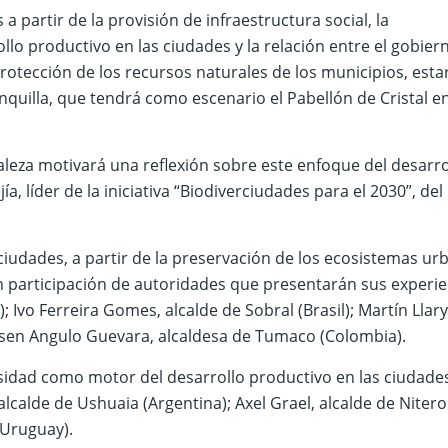
 partir de la provisión de infraestructura social, la
llo productivo en las ciudades y la relación entre el gobier
protección de los recursos naturales de los municipios, esta
nquilla, que tendrá como escenario el Pabellón de Cristal en
eza motivará una reflexión sobre este enfoque del desarrol
a, líder de la iniciativa “Biodiverciudades para el 2030”, del
rciudades, a partir de la preservación de los ecosistemas u
con participación de autoridades que presentarán sus experie
 Ivo Ferreira Gomes, alcalde de Sobral (Brasil); Martín Llar
lsen Angulo Guevara, alcaldesa de Tumaco (Colombia).
rsidad como motor del desarrollo productivo en las ciudade
calde de Ushuaia (Argentina); Axel Grael, alcalde de Nitero
(Uruguay).