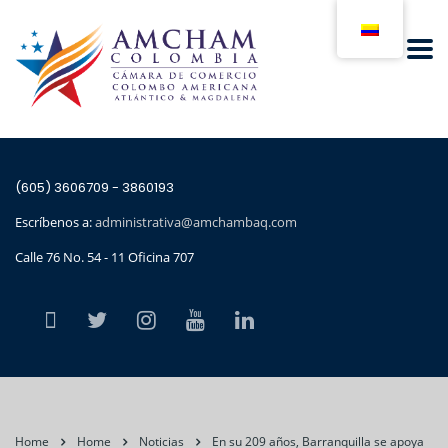
(605) 3606709 - 3860193
Escríbenos a:
administrativa@amchambaq.com
Calle 76 No. 54 - 11 Oficina 707
Home
Home
Noticias
En su 209 años, Barranquilla se apoya