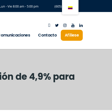
Lun - Vie 8:00 am - 5:00 pm
(605) 3294197
omunicaciones
Contacto
Afíliese
ción de 4,9% para