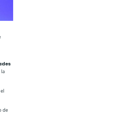
e
dades
 la
el
o de