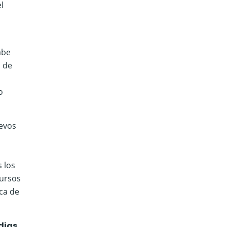
l
abe
s de
o
uevos
 los
cursos
ica de
dias.