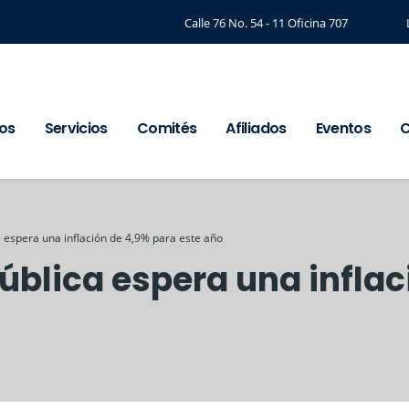
Calle 76 No. 54 - 11 Oficina 707
os
Servicios
Comités
Afiliados
Eventos
C
a espera una inflación de 4,9% para este año
pública espera una infla