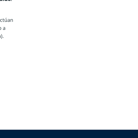
actúan
o a
).