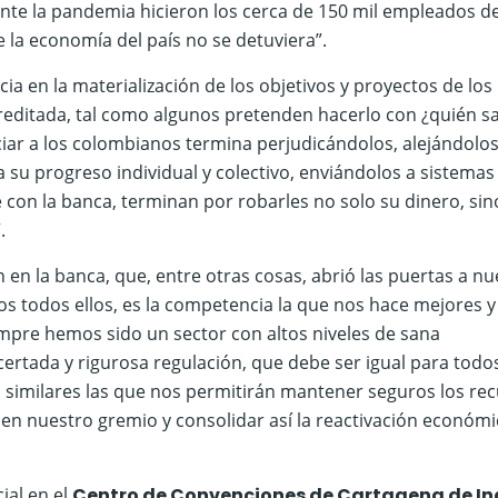
ante la pandemia hicieron los cerca de 150 mil empleados de
e la economía del país no se detuviera”.
cia en la materialización de los objetivos y proyectos de los
reditada, tal como algunos pretenden hacerlo con ¿quién s
iciar a los colombianos termina perjudicándolos, alejándolo
 su progreso individual y colectivo, enviándolos a sistemas
e con la banca, terminan por robarles no solo su dinero, sin
.
ón en la banca, que, entre otras cosas, abrió las puertas a n
dos todos ellos, es la competencia la que nos hace mejores y
empre hemos sido un sector con altos niveles de sana
ertada y rigurosa regulación, que debe ser igual para todos
n similares las que nos permitirán mantener seguros los re
a en nuestro gremio y consolidar así la reactivación económ
ial en el
Centro de Convenciones de Cartagena de In