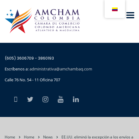
(605) 3606709 - 3860193
Escríbenos a:
administrativa@amchambaq.com
Calle 76 No. 54 - 11 Oficina 707
Home
Home
News
EE.UU. eliminó la excepción a los envíos a