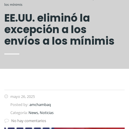
los mínimis
EE.UU. eliminó la
excepción a los
envíos a los mínimis
mayo 26, 2025
Posted by:
amchambaq
Categoría:
News, Noticias
No hay comentarios