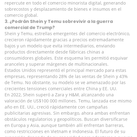
repercute en todo el comercio minorista digital, generando
sobrecostos y desplazamiento de bienes e insumos en el
comercio global.
3. ¿Podrán Shein y Temu sobrevivir a la guerra
comercial de Trump?
Shein y Temu, estrellas emergentes del comercio electrónico,
crecieron rápidamente gracias a precios extremadamente
bajos y un modelo que evita intermediarios, enviando
productos directamente desde fábricas chinas a
consumidores globales. Este esquema les permitió esquivar
aranceles y superar márgenes de multinacionales.
Estados Unidos representó el principal mercado para estas
empresas, representando 28% de las ventas de Shein y 43%
de Temu. No obstante, su modelo se ve amenazado por las
crecientes tensiones comerciales entre China y EE. UU.
En 2022, Shein superó a Zara y H&M, alcanzando una
valoración de US$100 000 millones. Temu, lanzada ese mismo
año en EE. UU., creció rápidamente con campañas
publicitarias agresivas. Sin embargo, ahora ambas enfrentan
obstáculos regulatorios y geopolíticos. Buscan diversificarse
en Europa y Asia, aunque también allí enfrentan barreras,
como restricciones en Vietnam e Indonesia. El futuro de su