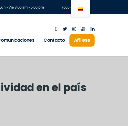
Lun - Vie 8:00 am - 5:00 pm
(605) 3294197
omunicaciones
Contacto
Afíliese
vidad en el país