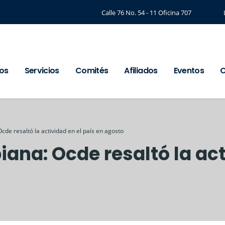
Calle 76 No. 54 - 11 Oficina 707
os
Servicios
Comités
Afiliados
Eventos
C
de resaltó la actividad en el país en agosto
na: Ocde resaltó la acti