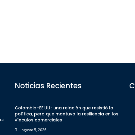
Noticias Recientes
C
Colombia–EE.UU.: una relación que resistió la
política, pero que mantuvo la resiliencia en los
ra
vínculos comerciales
,
agosto 5, 2026