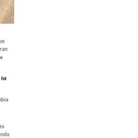
vo
gran
e
 la
mbia
es
ando