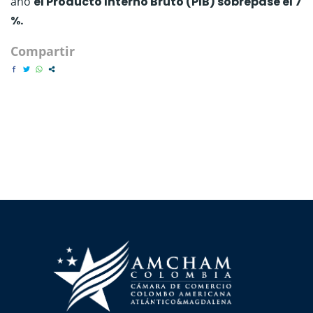
año
el Producto Interno Bruto (PIB) sobrepase el 7
%.
Compartir