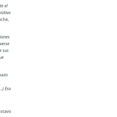
te el
sitivo
uche,
giones
 verse
e sus
que
chazo
…) Eso
ustavo