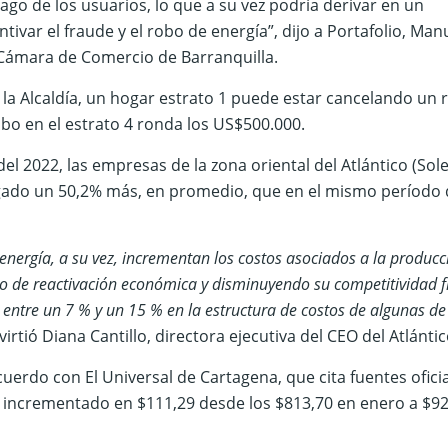
go de los usuarios, lo que a su vez podría derivar en un
entivar el fraude y el robo de energía”, dijo a Portafolio, Man
a Cámara de Comercio de Barranquilla.
de la Alcaldía, un hogar estrato 1 puede estar cancelando un 
bo en el estrato 4 ronda los US$500.000.
el 2022, las empresas de la zona oriental del Atlántico (Sol
ado un 50,2% más, en promedio, que en el mismo período 
 energía, a su vez, incrementan los costos asociados a la producc
o de reactivación económica y disminuyendo su competitividad f
 entre un 7 % y un 15 % en la estructura de costos de algunas de
dvirtió Diana Cantillo, directora ejecutiva del CEO del Atlántic
cuerdo con El Universal de Cartagena, que cita fuentes oficia
ha incrementado en $111,29 desde los $813,70 en enero a $9