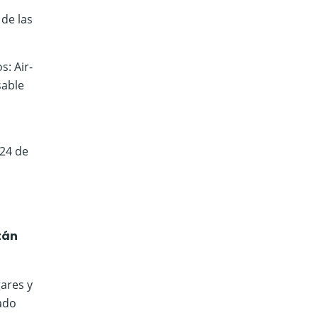
de las
: Air-
sable
 24 de
tán
gares y
ado