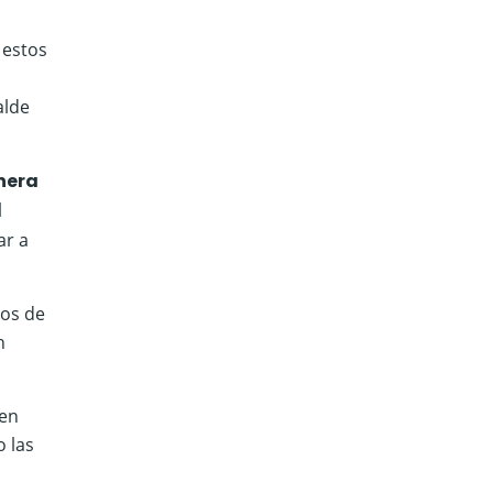
 estos
alde
anera
l
ar a
tos de
n
jen
o las