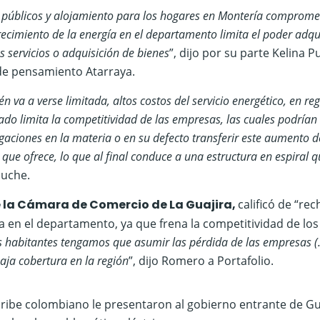
os públicos y alojamiento para los hogares en Montería comprome
recimiento de la energía en el departamento limita el poder adqui
os servicios o adquisición de bienes
”, dijo por su parte Kelina P
 de pensamiento Atarraya.
 va a verse limitada, altos costos del servicio energético, en re
do limita la competitividad de las empresas, las cuales podrían
gaciones en la materia o en su defecto transferir este aumento d
 que ofrece, lo que al final conduce a una estructura en espiral 
Puche.
e la Cámara de Comercio de La Guajira,
calificó de “re
ca en el departamento, ya que frena la competitividad de los
os habitantes tengamos que asumir las pérdida de las empresas (
aja cobertura en la región
”, dijo Romero a Portafolio.
Caribe colombiano le presentaron al gobierno entrante de G