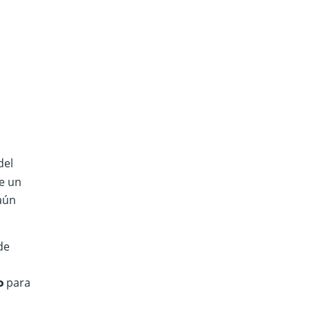
del
re un
 aún
de
do
para