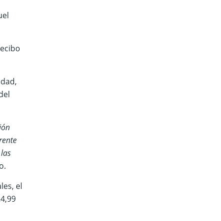
uel
recibo
edad,
del
ión
rente
 las
o.
les, el
24,99