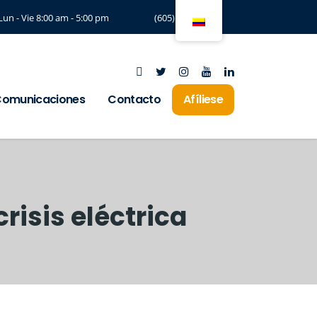
Lun - Vie 8:00 am - 5:00 pm
(605) 3294197
omunicaciones
Contacto
Afíliese
crisis eléctrica