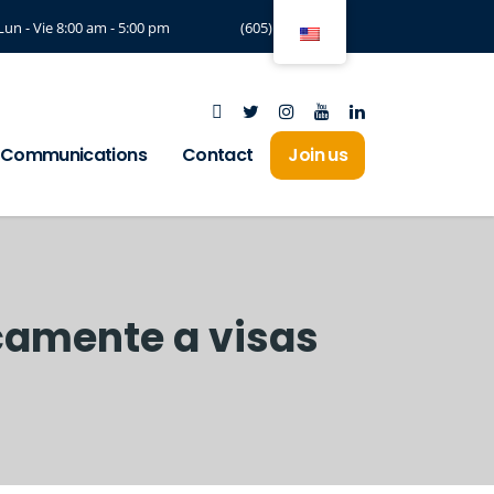
Lun - Vie 8:00 am - 5:00 pm
(605) 3294197
Communications
Contact
Join us
camente a visas