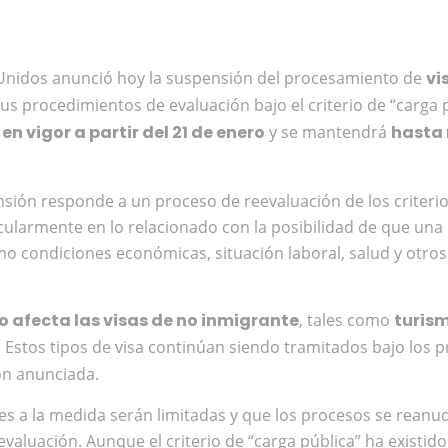
Unidos anunció hoy la suspensión del procesamiento de
vi
sus procedimientos de evaluación bajo el criterio de “carga
en vigor a partir del 21 de enero
y se mantendrá
hasta 
sión responde a un proceso de reevaluación de los criterios
ticularmente en lo relacionado con la posibilidad de que un
omo condiciones económicas, situación laboral, salud y otr
o afecta las visas de no inmigrante
, tales como
turism
. Estos tipos de visa continúan siendo tramitados bajo los 
ón anunciada.
es a la medida serán limitadas y que los procesos se rean
aluación. Aunque el criterio de “carga pública” ha existido