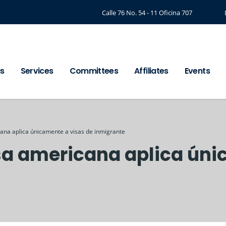
Calle 76 No. 54 - 11 Oficina 707
us
Services
Committees
Affiliates
Events
ana aplica únicamente a visas de inmigrante
sa americana aplica úni