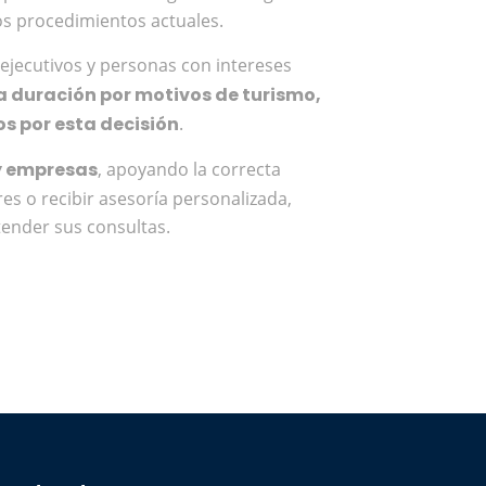
los procedimientos actuales.
ejecutivos y personas con intereses
ta duración por motivos de turismo,
s por esta decisión
.
y empresas
, apoyando la correcta
es o recibir asesoría personalizada,
tender sus consultas.