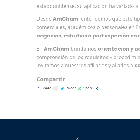
estadounidense, su aplicación ha variado a l
Desde
AmCham
, entendemos que este tip
comerciales, académicos o personales en E
negocios, estudios o participación en
En
AmCham
brindamos
orientación y 
comprensión de los requisitos y procedimien
invitamos a nuestros afiliados y aliados a
c
Compartir