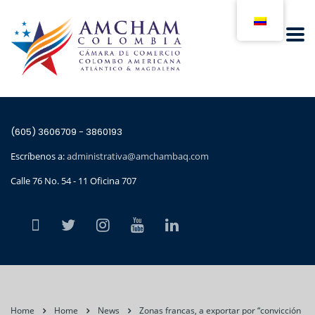
(605) 3606709 - 3860193
Escríbenos a:
administrativa@amchambaq.com
Calle 76 No. 54 - 11 Oficina 707
Home
Home
News
Zonas francas, a exportar por “convicción