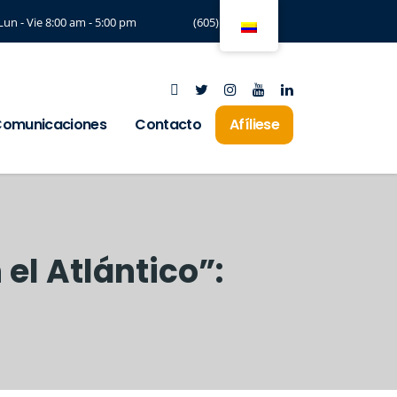
Lun - Vie 8:00 am - 5:00 pm
(605) 3294197
omunicaciones
Contacto
Afíliese
el Atlántico”: