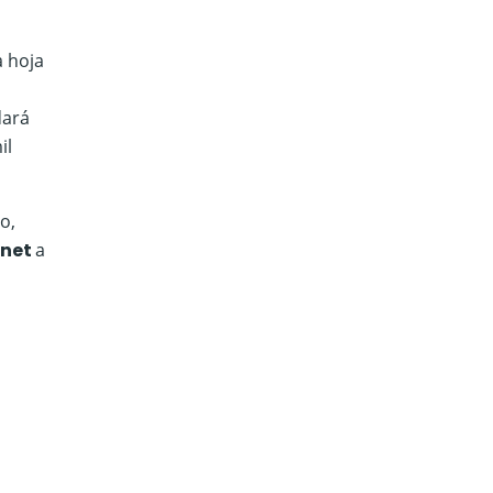
a hoja
dará
il
o,
rnet
a