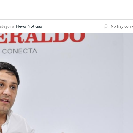
ategoría:
News, Noticias
No hay come