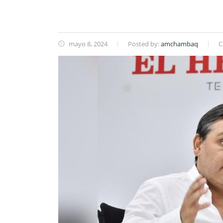
mayo 8, 2024
Posted by:
amchambaq
C