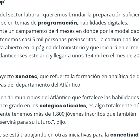
mp
’.
el sector laboral, queremos brindar la preparación suficie
arse en temas de
programación
, habilidades digitales,
ante un campamento de 4 meses en donde por la modalida
 tenemos casi 5 mil personas preinscritas. La comunidad loc
 abierto en la página del ministerio y que iniciará en el me
tlanticenses este año y llegar a unos 134 mil en el mes de 20
royecto
Senatec
, que refuerza la formación en analítica de 
vas del departamento del Atlántico.
n 11 municipios del Atlántico que fortalece las habilidades
nce grado en los
colegios oficiales
, es algo totalmente p
mente tenemos más de 1.800 jóvenes inscritos que también
ervirá para su futuro.”, dijo.
 se está trabajando en otras iniciativas para la
conectivi