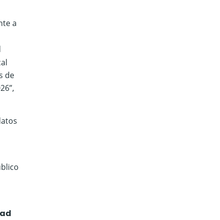
nte a
d
al
s de
26”,
datos
úblico
dad