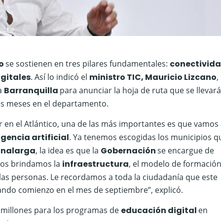
co
se sostienen en tres pilares fundamentales:
conectivid
igitales
. Así lo indicó el
ministro TIC, Mauricio Lizcano
,
 a
Barranquilla
para anunciar la hoja de ruta que se llevará
os meses en el departamento.
 en el Atlántico, una de las más importantes es que vamos
igencia artificial
. Ya tenemos escogidas los municipios q
nalarga
, la idea es que la
Gobernación
se encargue de
ros brindamos la
infraestructura
, el modelo de formación
 las personas. Le recordamos a toda la ciudadanía que este
 dando comienzo en el mes de septiembre”, explicó.
l millones para los programas de
educación digital
en