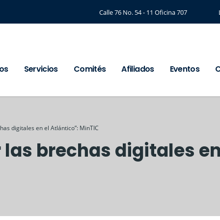
Calle 76 No. 54 - 11 Oficina 707
os
Servicios
Comités
Afiliados
Eventos
C
as digitales en el Atlántico”: MinTIC
las brechas digitales en 