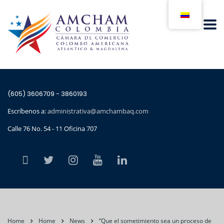
(605) 3606709 - 3860193
Escríbenos a:
administrativa@amchambaq.com
Calle 76 No. 54 - 11 Oficina 707
Home
Home
News
“Que el sometimiento sea un proceso de