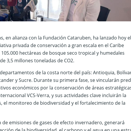
s, en alianza con la Fundación Cataruben, ha lanzado hoy e
ativa privada de conservación a gran escala en el Caribe
 105.000 hectáreas de bosque seco tropical y humedales
 de 3,5 millones toneladas de CO2.
departamentos de la costa norte del país: Antioquia, Bolívar
tander y Sucre. Durante su primera fase, se vincularán pred
ntivos económicos por la conservación de áreas estratégicas
ternacional VCS-Verra, y sus actividades clave incluirán la
 el monitoreo de biodiversidad y el fortalecimiento de la
n de emisiones de gases de efecto invernadero, generará
ección de la biodiversidad, el carbono y el agua en una estr