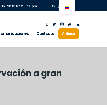
Lun - Vie 8:00 am - 5:00 pm
(605) 3294197
omunicaciones
Contacto
Afíliese
rvación a gran