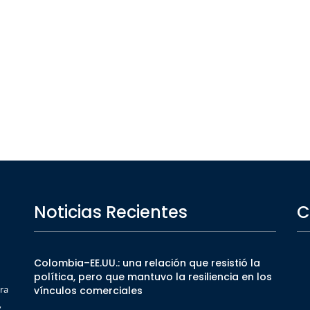
Noticias Recientes
C
Colombia–EE.UU.: una relación que resistió la
política, pero que mantuvo la resiliencia en los
ra
vínculos comerciales
,