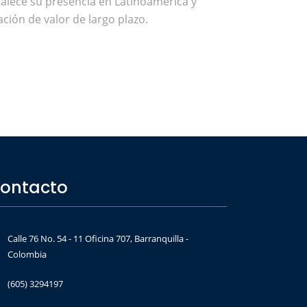
talece su presencia en Latinoamérica y
ción de valor de largo plazo.
ontacto
Calle 76 No. 54 - 11 Oficina 707, Barranquilla -
Colombia
(605) 3294197