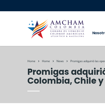
Nosotr
Home
Home
News
Promigas adquirió las ope
Promigas adquirió
Colombia, Chile y