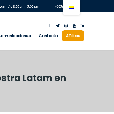
Lun - Vie 8:00 am - 5:00 pm
(605) 3294197
omunicaciones
Contacto
Afíliese
estra Latam en