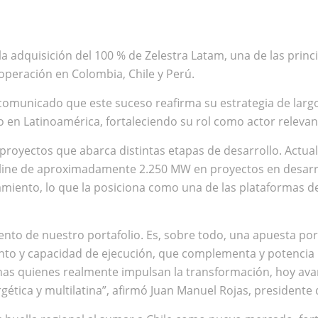
a adquisición del 100 % de Zelestra Latam, una de las prin
operación en Colombia, Chile y Perú.
comunicado que este suceso reafirma su estrategia de larg
en Latinoamérica, fortaleciendo su rol como actor relevante
 proyectos que abarca distintas etapas de desarrollo. Act
line de aproximadamente 2.250 MW en proyectos en desarrol
amiento, lo que la posiciona como una de las plataformas d
miento de nuestro portafolio. Es, sobre todo, una apuesta po
to y capacidad de ejecución, que complementa y potencia 
nas quienes realmente impulsan la transformación, hoy av
ética y multilatina”, afirmó Juan Manuel Rojas, presidente