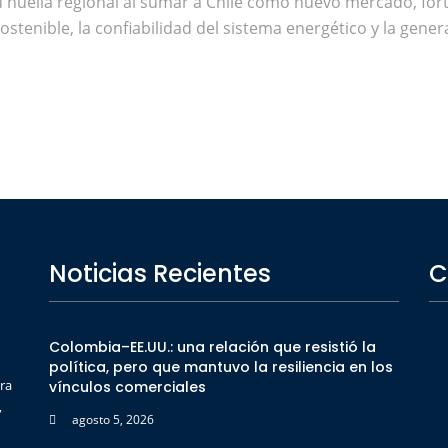
u huella regional al sumar a Chile como nuevo mercado, for
tenible, la confiabilidad del sistema energético y la genera
Noticias Recientes
C
Colombia–EE.UU.: una relación que resistió la
política, pero que mantuvo la resiliencia en los
ra
vínculos comerciales
,
agosto 5, 2026