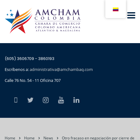
(605) 3606709 - 3860193
Escríbenos a:
administrativa@amchambaq.com
Calle 76 No. 54 - 11 Oficina 707
Home
Home
News
Otro fracaso en negociación por cierre de