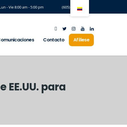
Lun - Vie 8:00 am - 5:00 pm
(605) 3294197
omunicaciones
Contacto
Afíliese
 EE.UU. para