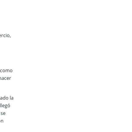
rcio,
s como
 hacer
sado la
llegó
 se
ón