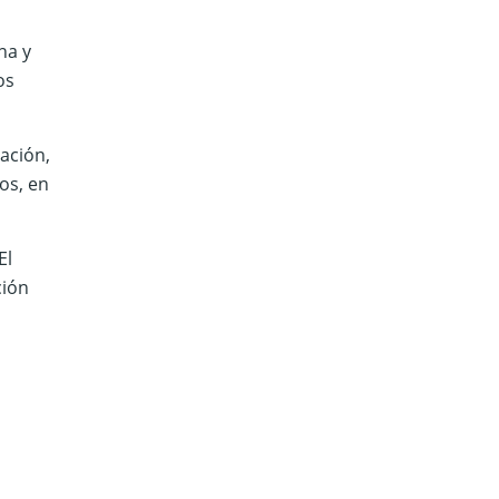
na y
os
ación,
os, en
El
ción