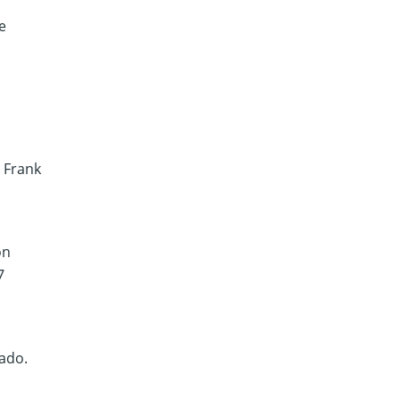
e
 Frank
on
7
ado.