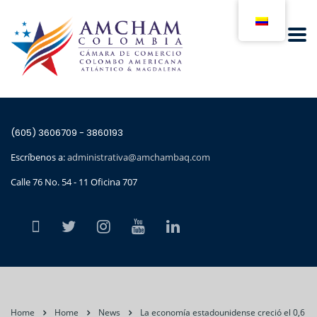
(605) 3606709 - 3860193
Escríbenos a:
administrativa@amchambaq.com
Calle 76 No. 54 - 11 Oficina 707
Home
Home
News
La economía estadounidense creció el 0,6