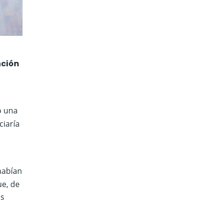
nción
o una
ciaría
habían
ue, de
os