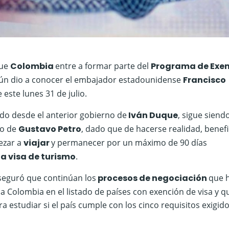
que
Colombia
entre a formar parte del
Programa de Exe
egún dio a conocer el embajador estadounidense
Francisco
este lunes 31 de julio.
do desde el anterior gobierno de
Iván Duque
, sigue siend
to de
Gustavo Petro
, dado que de hacerse realidad, benefi
ezar a
viajar
y permanecer por un máximo de 90 días
a visa de turismo
.
aseguró que continúan los
procesos de negociación
que 
r a Colombia en el listado de países con exención de visa y q
 estudiar si el país cumple con los cinco requisitos exigid