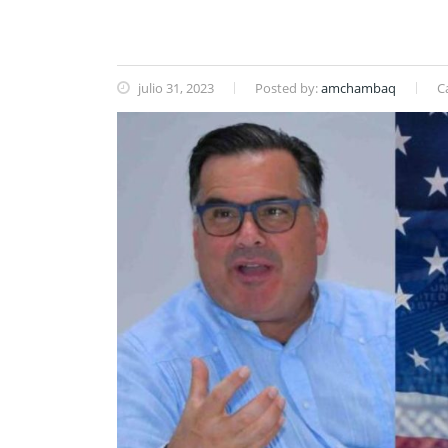
julio 31, 2023
Posted by:
amchambaq
C