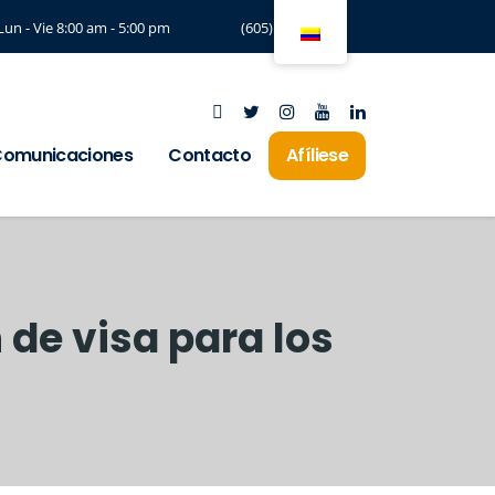
Lun - Vie 8:00 am - 5:00 pm
(605) 3294197
omunicaciones
Contacto
Afíliese
 de visa para los