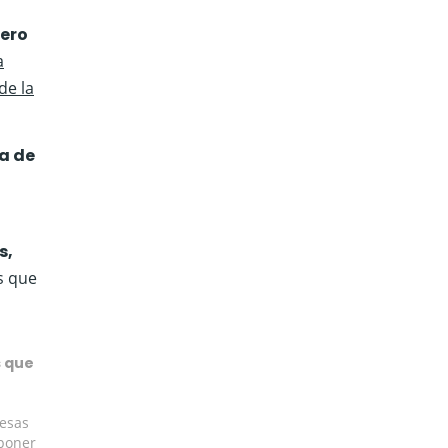
mero
a
de la
a de
s,
s que
 que
resas
xponer