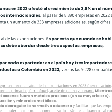
anas en 2023 afectó el crecimiento de 3,8% en el nú
os internacionales,
al pasar de 8.890 empresas en 2022 
enta un aumento de 338 empresas adicionales, según cifras 
al de las exportaciones.
Es por esto que cuando se habl
, se debe abordar desde tres aspectos: empresas,
por cada exportador en el país hay tres importadore
oductos a Colombia en 2023,
versus las 9.228 compañía
epresentaron la caída de las exportaciones en 2023 fueron carbón,
 formas primarias, ferroníquel, aceite de palma y banano.
Mientras
l ascenso fueron metales preciosos (en su mayoría oro),
ucción y minerales metálicos.
d de desregular la normativa aduanera
y facilitar que las emp
e se quiere hacer que es complejizar los trámites aduaneros, al e