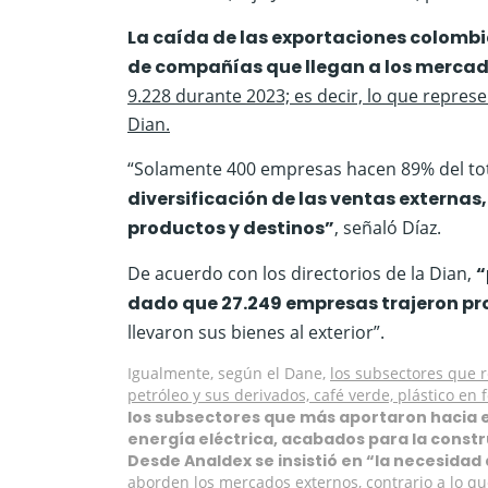
La caída de las exportaciones colombi
de compañías que llegan a los mercad
9.228 durante 2023; es decir, lo que repres
Dian.
“Solamente 400 empresas hacen 89% del tot
diversificación de las ventas externas
productos y destinos”
, señaló Díaz.
De acuerdo con los directorios de la Dian,
“
dado que 27.249 empresas trajeron pr
llevaron sus bienes al exterior”.
Igualmente, según el Dane,
los subsectores que r
petróleo y sus derivados, café verde, plástico en
los subsectores que más aportaron hacia e
energía eléctrica, acabados para la constr
Desde Analdex se insistió en “la necesida
aborden los mercados externos, contrario a lo qu