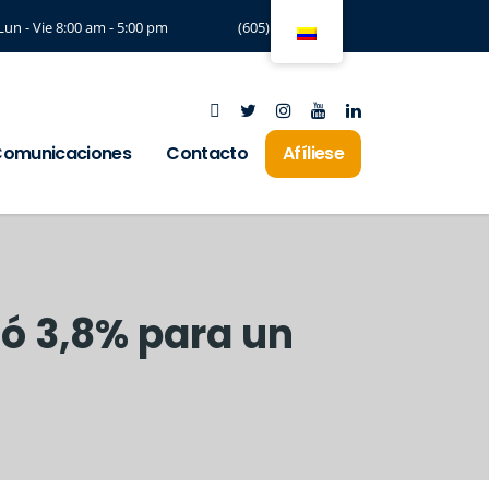
Lun - Vie 8:00 am - 5:00 pm
(605) 3294197
omunicaciones
Contacto
Afíliese
ó 3,8% para un