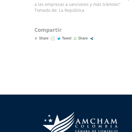
a las empresas a sanciones y más trámites”
Tomado de: La República
Compartir