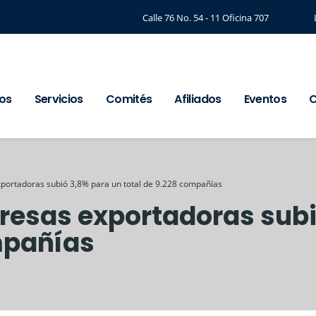
Calle 76 No. 54 - 11 Oficina 707
os
Servicios
Comités
Afiliados
Eventos
C
portadoras subió 3,8% para un total de 9.228 compañías
resas exportadoras subi
mpañías