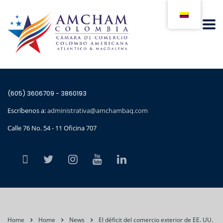
(605) 3606709 - 3860193
Escríbenos a:
administrativa@amchambaq.com
Calle 76 No. 54 - 11 Oficina 707
Home
Home
News
El déficit del comercio exterior de EE. UU.