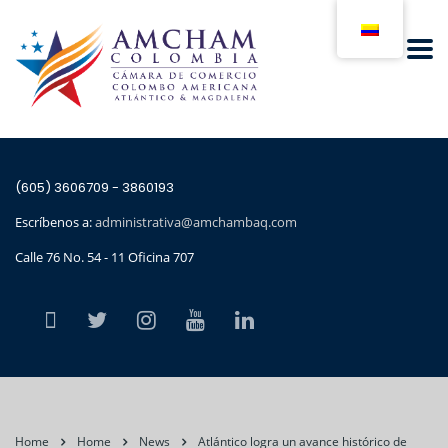
(605) 3606709 - 3860193
Escríbenos a:
administrativa@amchambaq.com
Calle 76 No. 54 - 11 Oficina 707
Home
Home
News
Atlántico logra un avance histórico de