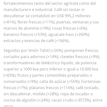
fortalecimientos tanto del sector agrícola como del
manufacturero e industrial. Café sin tostar ni
descafeinar se contabilizó en US$ 995,2 millones
(+81%); flores frescas (+11%); puertas, ventanas y sus
marcos de aluminio (+9%); rosas frescas (+6%);
bananos frescos (+53%); aguacate hass (+260%);
extractos y esencias de café (+166%).
Seguidos por limón Tahití (+26%); pompones frescos,
cortados para adornos (+14%); claveles frescos (+9%);
transformadores de dieléctrico líquido, de potencia
superior a 1000 kva pero inferior o igual a 10.000 kva
(+83%); frutos y partes comestibles preparados o
conservados (+9%); caña de azúcar (+55%); hortensias
frescas (+7%); plátanos frescos (+114%); café tostado,
sin descafeinar, molido (+28%); ropa de tocador o
cocina de algodón (+24%); cacao crudo (+3573%), entre
otros.