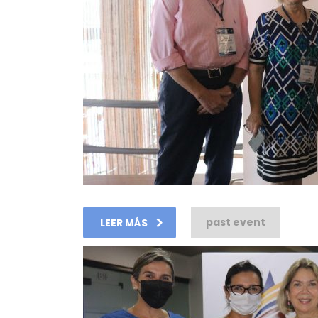
past event
LEER MÁS