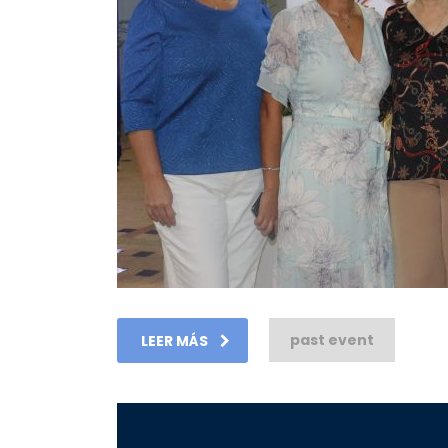
past event
LEER MÁS