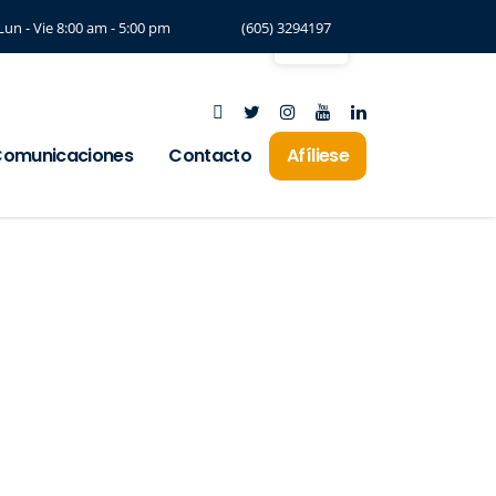
Lun - Vie 8:00 am - 5:00 pm
(605) 3294197
omunicaciones
Contacto
Afíliese