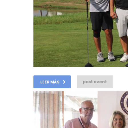
past event
LEER MÁS