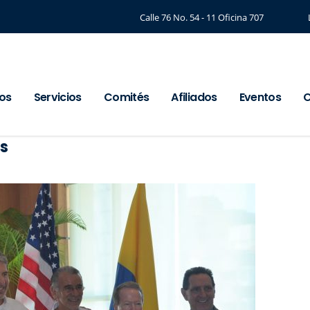
Calle 76 No. 54 - 11 Oficina 707
os
Servicios
Comités
Afiliados
Eventos
C
os